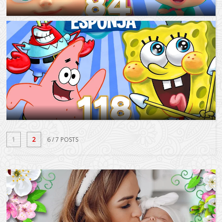
1
2
6
/ 7 POSTS