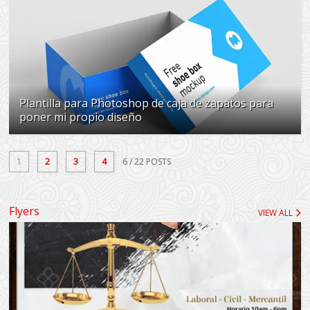
Plantilla para Photoshop de caja de zapatos para
poner mi propio diseño
1
2
3
4
6
/ 22 POSTS
Flyers
VIEW ALL