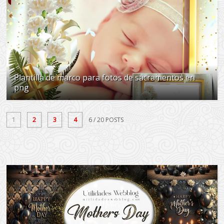
Plantilla de marco para fotos de sacramentos en
png
1
2
3
4
6
/ 20 POSTS