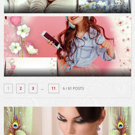
1
2
3
...
11
6
/ 61 POSTS