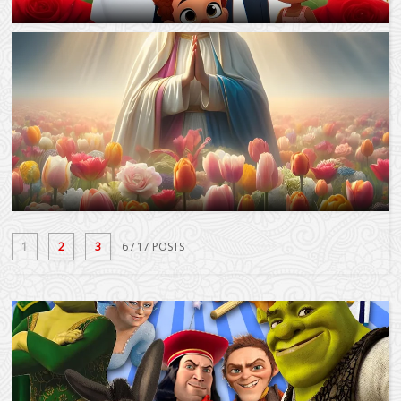
1
2
3
6
/ 17 POSTS