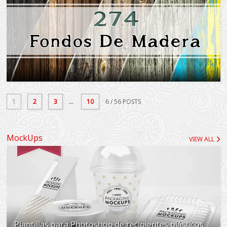
1
2
3
...
10
6
/ 56 POSTS
MockUps
VIEW ALL
Plantillas para Photoshop de recipientes plásticos