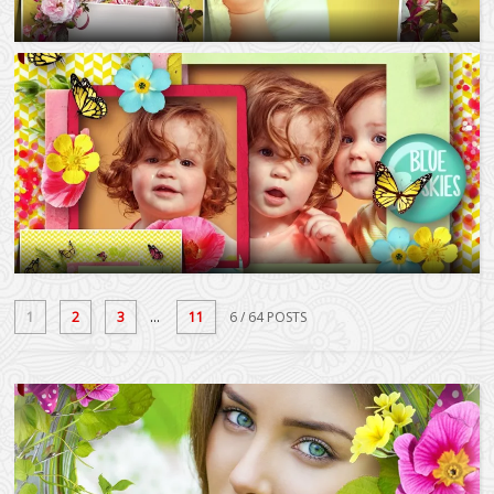
1
2
3
...
11
6
/ 64 POSTS